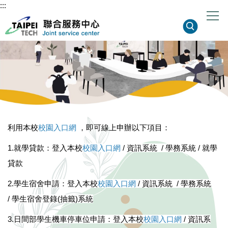
:::
跳
到
主
要
內
容
區
利用本校
校園入口網
，
即可線上申辦以下項目：
1.就學貸款：
登入本校
校園入口網
/
資訊系統 /
學務系統 /
就學
貸款
2.學生宿舍申請：
登入本校
校園入口網
/
資訊系統 /
學務系統
/
學生宿舍登錄
(
抽籤
)
系統
3.
日間部學生機車停車位申請：
登入本校
校園入口網
/
資訊系