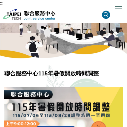
:::
跳
到
主
要
內
容
區
聯合服務中心115年暑假開放時間調整