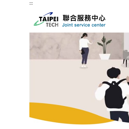
:::
跳
到
主
要
內
容
區